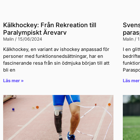
Kälkhockey: Från Rekreation till
Svens
Paralympiskt Ärevarv
paras
Malin
15/06/2024
Malin
1
Kälkhockey, en variant av ishockey anpassad för
I en gli
personer med funktionsnedsättningar, har en
bedrift
fascinerande resa från sin ödmjuka början till att
funktio
bli en
Paraspor
Läs mer »
Läs mer